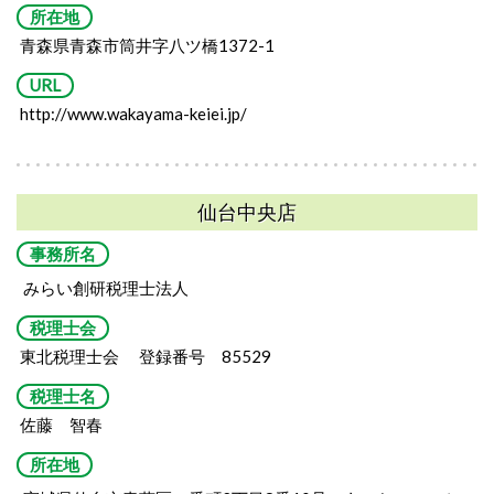
所在地
青森県青森市筒井字八ツ橋1372-1
URL
http://www.wakayama-keiei.jp/
仙台中央店
事務所名
みらい創研税理士法人
税理士会
東北税理士会 登録番号 85529
税理士名
佐藤 智春
所在地