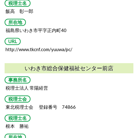
税理士名
飯高 彰一郎
所在地
福島県いわき市平字正内町40
URL
http://www.tkcnf.com/yuuwa/pc/
いわき市総合保健福祉センター前店
事務所名
税理士法人 常陽経営
税理士会
東北税理士会 登録番号 74866
税理士名
根本 勝祐
所在地