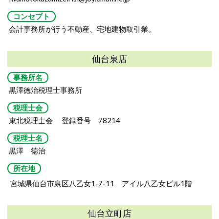
コンセプト
会計事務所が行う不動産、宅地建物取引業。
仙台泉店
事務所名
黒澤徳治税理士事務所
税理士会
東北税理士会 登録番号 78214
税理士名
黒澤 徳治
所在地
宮城県仙台市泉区八乙女1-7-11
アイル八乙女ビル1階
仙台立町店