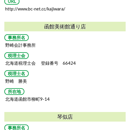
URL
http://www.bc-net.cc/kajiwara/
函館美術館通り店
事務所名
野崎会計事務所
税理士会
北海道税理士会 登録番号 66424
税理士名
野崎 勝美
所在地
北海道函館市柳町9-14
琴似店
事務所名